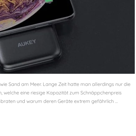
 wie Sand am Meer. Lange Zeit hatte man allerdings nur die
 welche eine riesige Kapazität zum Schnäppchenpreis
braten und warum deren Geräte extrem gefährlich ...