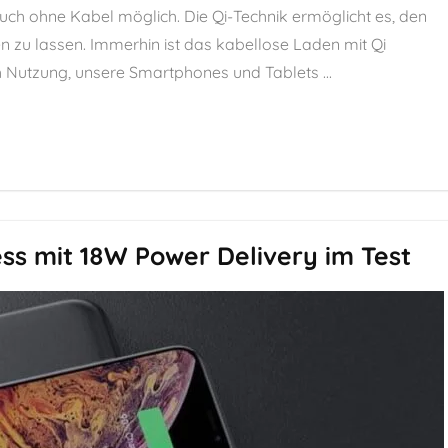
auch ohne Kabel möglich. Die Qi-Technik ermöglicht es, den
n zu lassen. Immerhin ist das kabellose Laden mit Qi
 Nutzung, unsere Smartphones und Tablets ...
ss mit 18W Power Delivery im Test