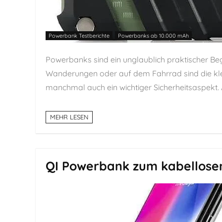
Powerbank Testberichte
Powerbanks ab 10.000 mAh
Powerbanks sind ein unglaublich praktischer Beg
Wanderungen oder auf dem Fahrrad sind die klei
manchmal auch ein wichtiger Sicherheitsaspekt. Ab
MEHR LESEN
QI Powerbank zum kabellosen