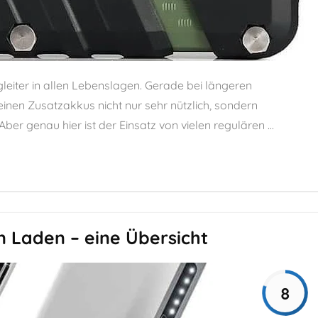
leiter in allen Lebenslagen. Gerade bei längeren
nen Zusatzakkus nicht nur sehr nützlich, sondern
er genau hier ist der Einsatz von vielen regulären ...
 Laden – eine Übersicht
8