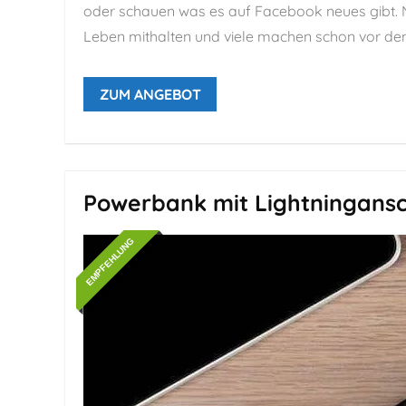
oder schauen was es auf Facebook neues gibt. 
Leben mithalten und viele machen schon vor den 
ZUM ANGEBOT
Powerbank mit Lightningansc
EMPFEHLUNG