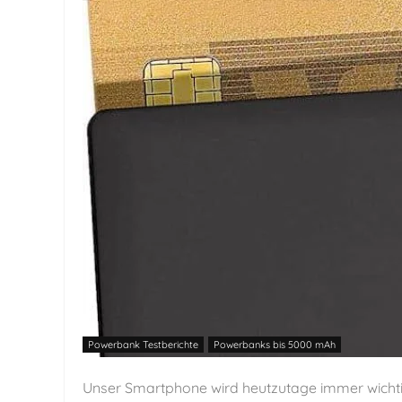
Powerbank Testberichte
Powerbanks bis 5000 mAh
Unser Smartphone wird heutzutage immer wichtig