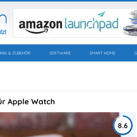
HNIK & ZUBEHÖR
SOFTWARE
SMART HOME
G
ür Apple Watch
8.6