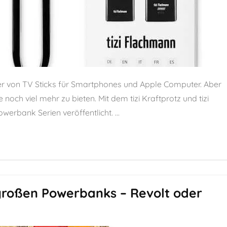
ler von TV Sticks für Smartphones und Apple Computer. Aber
noch viel mehr zu bieten. Mit dem tizi Kraftprotz und tizi
erbank Serien veröffentlicht. ...
großen Powerbanks – Revolt oder