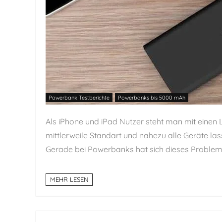
Powerbank Testberichte
Powerbanks bis 5000 mAh
Als iPhone und iPad Nutzer steht man mit einen L
mittlerweile Standart und nahezu alle Geräte las
Gerade bei Powerbanks hat sich dieses Problem 
MEHR LESEN