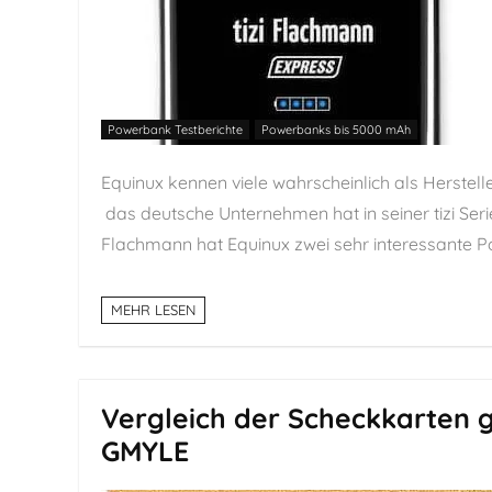
Powerbank Testberichte
Powerbanks bis 5000 mAh
Equinux kennen viele wahrscheinlich als Herstel
das deutsche Unternehmen hat in seiner tizi Serie 
Flachmann hat Equinux zwei sehr interessante Pow
MEHR LESEN
Vergleich der Scheckkarten 
GMYLE