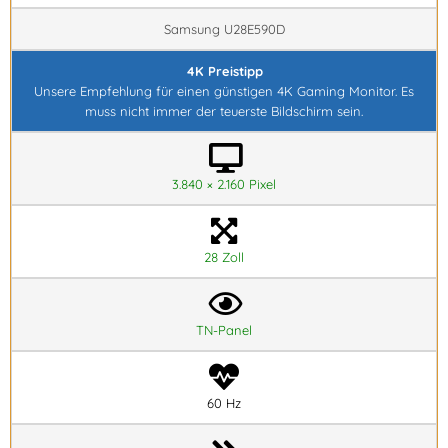
Samsung U28E590D
4K Preistipp
Unsere Empfehlung für einen günstigen 4K Gaming Monitor. Es
muss nicht immer der teuerste Bildschirm sein.
3.840 × 2.160 Pixel
28 Zoll
TN-Panel
60 Hz