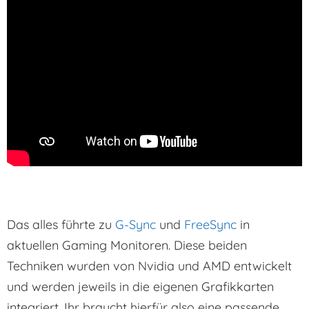
Das alles führte zu
G-Sync
und
FreeSync
in
aktuellen Gaming Monitoren. Diese beiden
Techniken wurden von Nvidia und AMD entwickelt
und werden jeweils in die eigenen Grafikkarten
integriert. Ihr braucht hierfür also eine passende