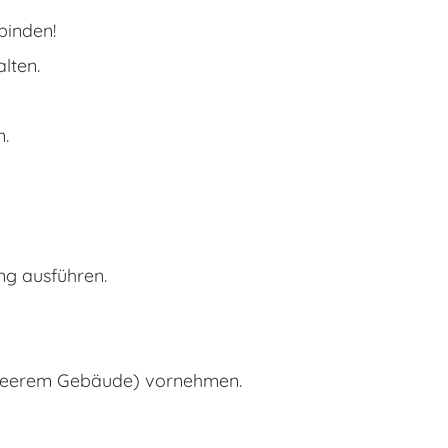
binden!
lten.
n.
ng ausführen.
ei leerem Gebäude) vornehmen.