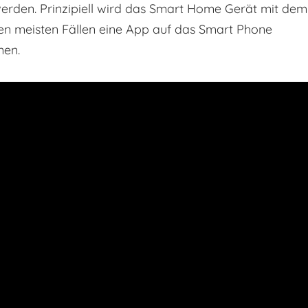
 werden. Prinzipiell wird das Smart Home Gerät mit dem
den meisten Fällen eine App auf das Smart Phone
nen.