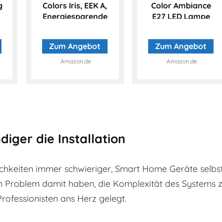
g
Colors Iris, EEK A,
Color Ambiance
Energiesparende
E27 LED Lampe
LED-Technologie
Starter Set inkl....
mit 10 Watt, 16...
Zum Angebot
Zum Angebot
Amazon.de
Amazon.de
.
iger die Installation
chkeiten immer schwieriger, Smart Home Geräte selbs
ein Problem damit haben, die Komplexität des Systems 
Professionisten ans Herz gelegt.