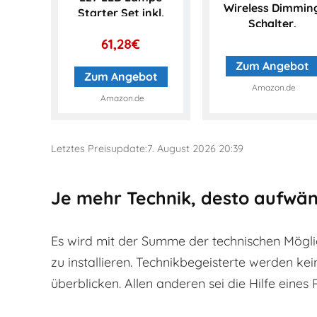
Wireless Dimmin
Starter Set inkl.
Schalter,
Bridge, dimmbar,
komfortabel
61,28
€
warmweißes...
dimmen ohne
Zum Angebot
Installation,
Zum Angebot
Standard
Amazon.de
Amazon.de
Verpackung
8718696506943,..
Letztes Preisupdate:7. August 2026 20:39
Je mehr Technik, desto aufwänd
Es wird mit der Summe der technischen Mögli
zu installieren. Technikbegeisterte werden k
überblicken. Allen anderen sei die Hilfe eines 