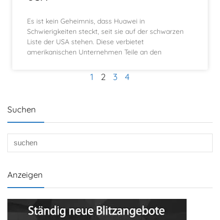
Es ist kein Geheimnis, dass Huawei in
Schwierigkeiten steckt, seit sie auf der schwarzen
Liste der USA stehen. Diese verbietet
amerikanischen Unternehmen Teile an den
1
2
3
4
Suchen
Anzeigen