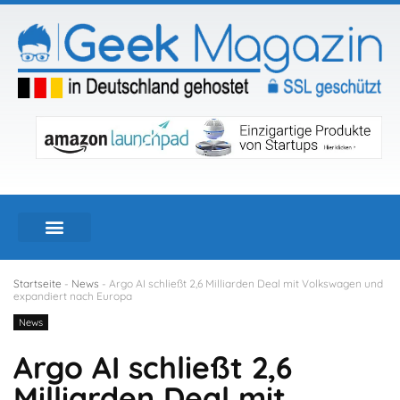
Startseite
-
News
-
Argo AI schließt 2,6 Milliarden Deal mit Volkswagen und
expandiert nach Europa
News
Argo AI schließt 2,6
Milliarden Deal mit