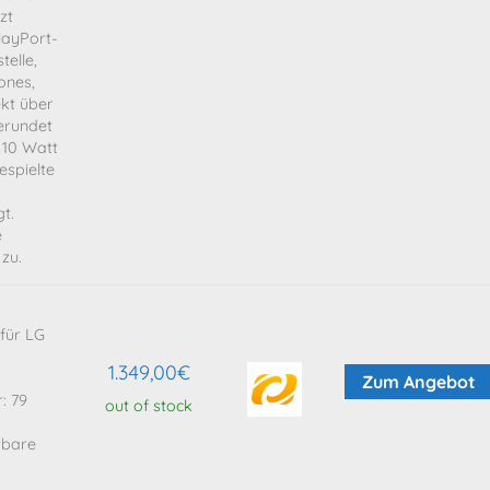
zt
layPort-
telle,
ones,
kt über
erundet
 10 Watt
espielte
d
t.
e
 zu.
für LG
1.349,00
€
Zum Angebot
: 79
out of stock
tbare