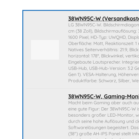
38WN95C-W (Versandkoste
LG 38WN95C-W. Bildschirmdiagona
cm (38 Zoll), Bildschirmauflösung:
1600 Pixel, HD-Typ: UWQHD, Displ
Oberfläche: Matt, Reaktionszeit: 1
Natives Seitenverhältnis: 21:9, Blick
horizontal: 178°, Blickwinkel, vertika
Eingebaute Lautsprecher. Integrie
USB-Hub, USB-Hub-Version: 3.2 Gen
Gen 1). VESA-Halterung, Höhenvers
Produktfarbe: Schwarz, Silber, We
38WN95C-W, Gaming-Moni
Macht beim Gaming aber auch au
eine gute Figur: Der 38WN95C-W is
besonders großer LED-Monitor, w
durch seine hohe Auflösung und c
Softwarelösungen begeistert. Da
(38") große AH-IPS Panel stellt Inh