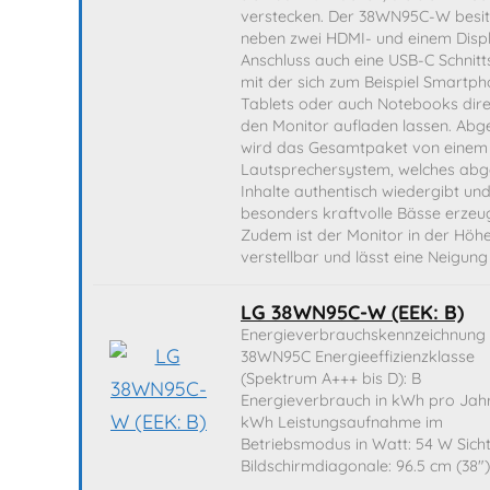
verstecken. Der 38WN95C-W besit
neben zwei HDMI- und einem Disp
Anschluss auch eine USB-C Schnitts
mit der sich zum Beispiel Smartph
Tablets oder auch Notebooks dire
den Monitor aufladen lassen. Abg
wird das Gesamtpaket von einem
Lautsprechersystem, welches abg
Inhalte authentisch wiedergibt un
besonders kraftvolle Bässe erzeug
Zudem ist der Monitor in der Höh
verstellbar und lässt eine Neigung
LG 38WN95C-W (EEK: B)
Energieverbrauchskennzeichnung 
38WN95C Energieeffizienzklasse
(Spektrum A+++ bis D): B
Energieverbrauch in kWh pro Jahr
kWh Leistungsaufnahme im
Betriebsmodus in Watt: 54 W Sich
Bildschirmdiagonale: 96.5 cm (38")