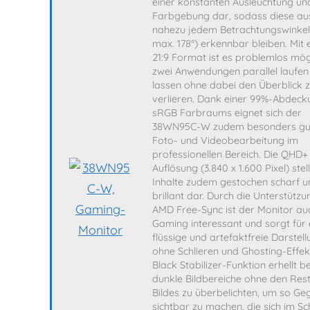
einer konstanten Ausleuchtung un
Farbgebung dar, sodass diese au
nahezu jedem Betrachtungswinkel 
max. 178°) erkennbar bleiben. Mit
21:9 Format ist es problemlos mög
zwei Anwendungen parallel laufen
lassen ohne dabei den Überblick 
verlieren. Dank einer 99%-Abdeck
sRGB Farbraums eignet sich der
38WN95C-W zudem besonders gut 
Foto- und Videobearbeitung im
professionellen Bereich. Die QHD+
Auflösung (3.840 x 1.600 Pixel) stell
Inhalte zudem gestochen scharf u
brillant dar. Durch die Unterstützu
AMD Free-Sync ist der Monitor au
Gaming interessant und sorgt für 
flüssige und artefaktfreie Darstel
ohne Schlieren und Ghosting-Effek
Black Stabilizer-Funktion erhellt 
dunkle Bildbereiche ohne den Res
Bildes zu überbelichten, um so Ge
sichtbar zu machen, die sich im Sc