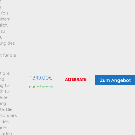
d
s
(bis
 einem
lich,
 zu
zu
ung des
für die
t alle
1.349,00
€
nd
Zum Angebot
ng für
out of stock
ch für
eine
lung
te. Die
besonders
t des
gner
hatten