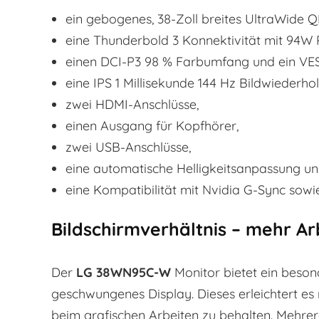
ein gebogenes, 38-Zoll breites UltraWide Q
eine Thunderbold 3 Konnektivität mit 94W 
einen DCI-P3 98 % Farbumfang und ein VE
eine IPS 1 Millisekunde 144 Hz Bildwiederho
zwei HDMI-Anschlüsse,
einen Ausgang für Kopfhörer,
zwei USB-Anschlüsse,
eine automatische Helligkeitsanpassung u
eine Kompatibilität mit Nvidia G-Sync sow
Bildschirmverhältnis – mehr Ar
Der
LG 38WN95C-W
Monitor bietet ein beson
geschwungenes Display. Dieses erleichtert es 
beim grafischen Arbeiten zu behalten. Mehrere