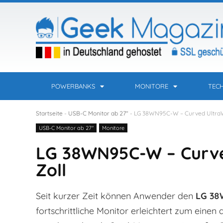
POWERBANKS
MONITORE
TEC
Startseite
-
USB-C Monitor ab 27"
-
LG 38WN95C-W – Curved UltraWi
USB-C Monitor ab 27"
Monitore
LG 38WN95C-W – Curve
Zoll
Seit kurzer Zeit können Anwender den
LG 38
fortschrittliche Monitor erleichtert zum eine