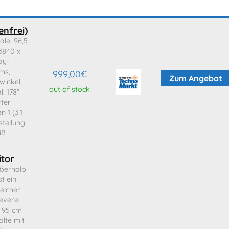
nfrei)
le: 96,5
 3840 x
ay-
 ms,
999,00
€
Zum Angebot
winkel,
out of stock
l: 178°.
rter
 1 (3.1
tellung.
iß
tor
ßerhalb
t ein
elcher
levere
s 95 cm
alte mit