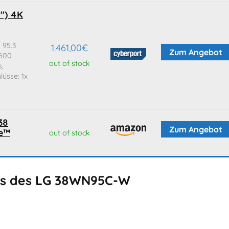
") 4K
 95.3
1.461,00
€
Zum Angebot
1600
out of stock
s,
lüsse: 1x
38
Zum Angebot
de™
out of stock
res des LG 38WN95C-W